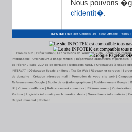
Nous pouvons �g
d'identit�
.
INFOTEK
| Rue des Cerisiers, 40 - 6850 Offagne (Paliseul)
Plan du site
|
Présentation
|
Les versions de Windows Vista
|
Actualités informa
informatique
|
Ordinateurs à usage familial
|
Réparations ordinateurs et portables
|
de l'écran / dalle LCD de pc portable
|
Belgacom ADSL
|
Ordinateurs à usage pro
INTERVAT
|
Déclaration fiscale en ligne : Tax-On-Web
|
Réseaux et serveus
|
Serve
de domaine
|
Création adresses mail
|
Promotion de votre site web
|
Campagne
Referencement Google
|
Studio de cr�ation graphique
|
Positionnement Google
|
E
IP
|
Videosurveillance
|
Référencement annuaires
|
Référencement
|
Optimisation 
Portima
|
Logiciels informatiques facturation devis
|
Surveillance informatisée
|
Ca
Rappel immédiat
|
Contact