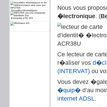
Nous vous propo
Actualités informatiques
�lectronique
. (
Be
Entreprise eTIC 301
Ce lecteur de cart
r�aliser vos
d�cl
(INTERVAT)
ou v
Vous devez �gal
�quip�
d'au moi
internet ADSL
.