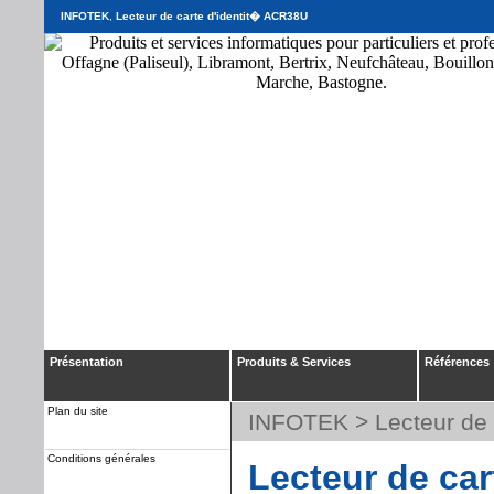
INFOTEK
,
Lecteur de carte d'identit� ACR38U
Présentation
Produits & Services
Références
Plan du site
INFOTEK
> Lecteur de
Conditions générales
Lecteur de ca