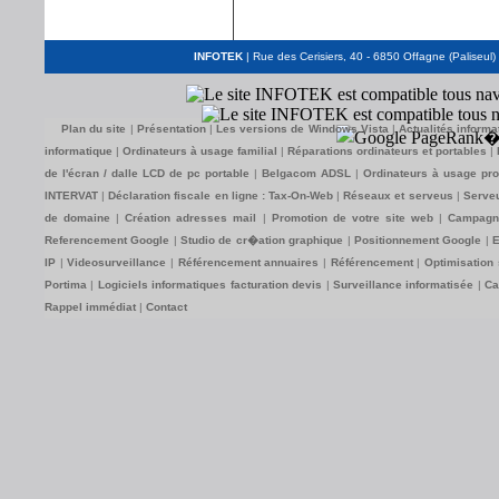
INFOTEK
| Rue des Cerisiers, 40 - 6850 Offagne (Paliseul)
Plan du site
|
Présentation
|
Les versions de Windows Vista
|
Actualités informa
informatique
|
Ordinateurs à usage familial
|
Réparations ordinateurs et portables
|
de l'écran / dalle LCD de pc portable
|
Belgacom ADSL
|
Ordinateurs à usage pro
INTERVAT
|
Déclaration fiscale en ligne : Tax-On-Web
|
Réseaux et serveus
|
Serve
de domaine
|
Création adresses mail
|
Promotion de votre site web
|
Campagne
Referencement Google
|
Studio de cr�ation graphique
|
Positionnement Google
|
E
IP
|
Videosurveillance
|
Référencement annuaires
|
Référencement
|
Optimisation 
Portima
|
Logiciels informatiques facturation devis
|
Surveillance informatisée
|
Ca
Rappel immédiat
|
Contact